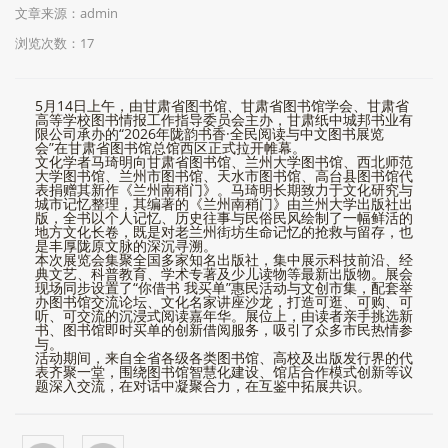
文章来源：admin
浏览次数：
17
5月14日上午，由甘肃省图书馆、甘肃省图书馆学会、甘肃省
高等学校图书情报工作指导委员会主办，甘肃纸中城邦书业有
限公司承办的“2026年陇韵书香·全民阅读与中文图书展览
会”在甘肃省图书馆总馆西区正式拉开帷幕。
文化学者马琦明向甘肃省图书馆、兰州大学图书馆、西北师范
大学图书馆、兰州市图书馆、天水市图书馆、高台县图书馆代
表捐赠其新作《兰州南稍门》。马琦明长期致力于文化研究与
城市记忆整理，其编著的《兰州南稍门》由兰州大学出版社出
版，全书以个人记忆、历史往事与民俗民风绘制了一幅鲜活的
地方文化长卷，既是对老兰州街坊生命记忆的抢救与留存，也
是丰厚陇原文脉的深沉寻溯。
本次展览会集聚全国多家知名出版社，集中展示科技前沿、经
典文艺、科普教育、学术专著及少儿读物等最新出版物。展会
现场同步设置了“你借书 我买单”惠民活动与文创市集，配套举
办图书馆交流论坛、文化名家讲座沙龙，打造可逛、可购、可
听、可交流的沉浸式阅读嘉年华。展位上，由读者亲手挑选新
书、图书馆即时买单的创新借阅服务，吸引了众多市民热情参
与。
活动期间，来自全省各级各类图书馆、高校及出版发行界的代
表齐聚一堂，围绕图书馆智慧化建设、馆店合作模式创新等议
题深入交流，在对话中凝聚合力，在互鉴中拓展共识。