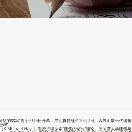
建筑的铭写”将于7月9日开幕，展期将持续至10月7日。该展汇聚当代建
样形式。
（K Michael Hays）教授持续探索“建筑的铭写”理论。应同济大学