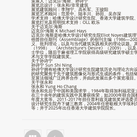
策展人：迈克尔·海斯、孙诗宁
展览总设计：张永和/非常建筑
展览建筑顾问：李翔宁、高长军、王骏阳
展览艺术顾问：范景中、陆丰川、孙田、吴亦深
学术支持：哈佛大学设计研究生院、香港大学建筑学院
展览灯光及照明技术支持：OLL 欧乐
关于迈克尔·海斯
迈克尔•海斯 K Michael Hays
迈克尔·海斯是哈佛大学设计研究生院Eliot Noy
他曾担任期刊《Assemblage》的创刊主编（1986
义、批判理论，以及与当代建筑实践相关的理论议题。其代表性著作包括《Mo
（1998）、《Architecture's Desire》（2009），以
士学位，随后于麻省理工学院获得高级研究建筑学硕士学位
术与文学学院建筑奖。
关于孙诗宁
孙诗宁 Sun Shi Ning
孙诗宁拥有哈佛大学设计研究生院建筑历史与理论方向
的研究聚焦于先于建筑图像化与形式生成的条件，包括
至算法领域广泛跨界合作，并由此发展出多个展览项目
关于张永和
张永和 Yung Ho Chang
张永和先后于中国和美国求学，1984年取得加利福尼亚
在三十余年的建筑实践中其屡获殊荣，如2000年联合国教科
年度大奖等。2011-2017年担任普利兹克建筑奖评选
设计研究生院丹下健三教席，2004年任密歇根大学埃利尔
等；并于2025年出任香港大学建筑学院院长。