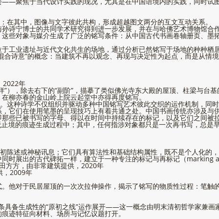
会——聚焦于当代设计实践的现况，尤其是在中国语境内的实践，同时试
范：在其中，图像与文字彼此共构，形成超越图文两分的互文互动关系。
与孙诗宁博士的共同学术研究得到进一步发展，并在与哈佛艺术博物馆合
，这些对象与媒介生成了广泛的铭写条件：从中国古代书画卷轴册页、墨
位于工业遗址与近代文化共生的场地，通过分析已然铭写于场地的种种栖
混合诗意”的概念：当建筑不再以观念、再现与决定性为起点，而是从情境
2022年
样”），除去右下的“副阶”，描摹了类似佛光寺东大殿的屋顶、柱梁与台基
，在柳亦春的金山岭上院云起堂中亦得再度铭写。
域。这种诗学不仅组织并驱动多种中国铭写艺术彼此交织的运作机制，同
系，它们在使用笔墨的呈现技巧上有着共通之处。中国书画传统亦涉及与
那些已被书写的字母、得以在时间中持续存在的标记，以及它们之间被拉
一种可能永无止境的痕迹生成过程中；其中，任何指涉对象都只是一次再书写，
原初陈述或神秘讯息；它们具有算法性和基础结构属性，既不是个人化的
出的古代碑拓一样，建立于一种专注的标记与再标记（marking and 
田方方，由非常建筑提供，2020年
，2009年
式。他对于民居屋顶的一次次拉伸操作，揭示了铭写的物质性过程：笔触
助一条具备生成性的“原初之线”运作展开——这一概念由明末清初哲学家兼
的痕迹特征向材料、场所与记忆议题打开。