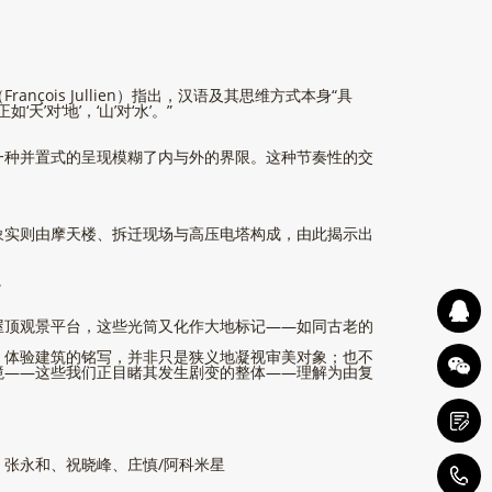
ois Jullien）指出，汉语及其思维方式本身“具
’对‘地’，‘山’对‘水’。”
一种并置式的呈现模糊了内与外的界限。这种节奏性的交
象实则由摩天楼、拆迁现场与高压电塔构成，由此揭示出
。
屋顶观景平台，这些光筒又化作大地标记——如同古老的
。体验建筑的铭写，并非只是狭义地凝视审美对象；也不
境——这些我们正目睹其发生剧变的整体——理解为由复
张永和、祝晓峰、庄慎/阿科米星
4