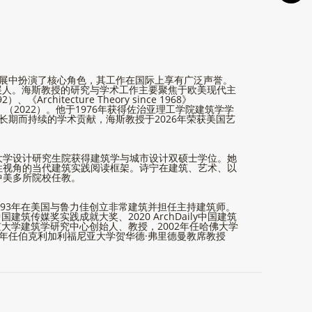
的发展中扮演了核心角色，其工作在国际上享有广泛声誉。
建筑策展人。海斯教授的研究与学术工作主要聚焦于欧美现代主
chitecture Theory since 1968》
ore Speech》（2022）。他于1976年获得佐治亚理工学院建筑学学
长期而持续的学术贡献，海斯教授于2026年荣获美国艺
大学设计研究生院获得建筑学与城市设计双硕士学位。她
性视角的当代建筑实践阅读框架。诗宁在建筑、艺术、以
中美多所院校任教。
993年在美国与鲁力佳创立非常建筑并担任主持建筑师。
传媒奖实践成就大奖、2020 ArchDaily中国建筑
北京大学建筑学研究中心创始人、教授，2002年任哈佛大学
016年任伯克利加利福尼亚大学贺华德·弗里德曼教席教授