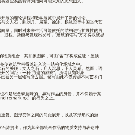
图将这些实践转译为指向可能未来的思想图式。
作开展的理论课程和教学展览中展开了新的讨论。
拓与文人石，到刘丹、展望、徐冰、杨泳梁等中国当代艺
居向量，同时对未来生活可能依托的结构进行扩展性的再
、过程、势能与复现出发时，“建筑的铭写”方才得以被思
的物质组合，其抽象图解，可由“舍”字构成佐证：屋顶
时亦使建筑学科得以进入这一结构化场域之中。
供石的关联：文人之石，启人沉思，予人灵感。然而，语
开的间距：一种“痕迹的游戏”。所谓认知对象
总是早已被另一层铭写所占据。铭写由此不仅跨越不同艺术门
，也不是纪念碑意味的。异写作品的身份，并不仰赖于某
remarking）的行为之上。
的重复、图形变体之间的间距展开，以及字形形式的游
画家石涛提出，作为其全部绘画作品的物质支持与表达冲