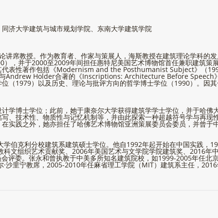
、同济大学建筑与城市规划学院、东南大学建筑学院
es建筑理论讲席教授。作为教育者、作家与策展人，海斯教授在建筑理论学科
—2000），并于2000至2009年间担任惠特尼美国艺术博物馆首任兼职
dernism and the Posthumanist Subject》（1992）、《Ar
及与Andrew Holder合著的《Inscriptions: Architecture Bef
（1979）以及历史、理论与批评方向的哲学博士学位（1990）。因其
设计学博士学位；此前，她于康奈尔大学获得建筑学学士学位，并于哈佛
铭写、技术性、物质性与记忆机制等，并由此探索一种超越符号学与再现
。在实践之外，她亦担任了哈佛艺术博物馆亚洲策展委员会委员，并曾于
大学伯克利分校建筑系建筑硕士学位。他自1992年起开始在中国实践，1
文组织艺术贡献奖、2006年美国艺术与文学院学院建筑奖、2016年中国建筑
委员会评委。张永和曾执教于中美多所知名建筑院校，如1999-2005年任
·沙里宁教席，2005-2010年任麻省理工学院（MIT）建筑系主任，2