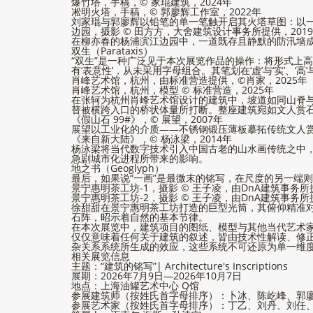
爆竹塔，手稿，© 家琨建筑，2024年
凇明火塔，手稿，© 郭廖辉工作室，2022年
刘家琨与郭廖辉以铅笔的单一笔触开启其火塔草图：以
边园，摄影 © 田方方，大舍建筑设计事务所提供，201
在柳亦春的杨浦滨江边园中，一道既存且静默的防汛墙
双生（Parataxis）
“双生”是一种广泛见于本次展览作品的操作：将形式上高度异
有‘表意性’，从未采用字母组合。其笔划在‘虚’与‘实’、‘高’与
肖峰艺术馆，杭州，由标准营造提供，©肖家，2025年
肖峰艺术馆，杭州，模型 © 标准营造，2025年
在张轲为杭州肖峰艺术馆设计的建筑中，坡道如同山脊
替被横跨入口的桥状体量所打断。整座建筑宛如文人赏
《假山石 99#》，© 展望，2007年
展望以工业化的介质——不锈钢锻压薄板摹拓传统文人赏
《来自新大陆》，© 杨泳梁，2014年
杨泳梁将当代数字技术引入中国古老的山水画传统之中
急剧城市化进程所带来的影响。
地之书（Geoglyph）
最后，如果说“一画”是最微末的铭写，在尺度的另一端
景宁惠明茶工坊-1，摄影 © 王子凌，由DnA建筑事务所提
景宁惠明茶工坊-2，摄影 © 王子凌，由DnA建筑事务所提
徐甜甜在景宁惠明茶工坊打造的巨型光筒，其俯仰精准
石阵，昭示着自然的基本节律。
在本次展览中，建筑项目的图纸、模型与其他当代艺术
仅仅意味着任何关于建筑的叙述，皆由技术性解读、修
杂关系系统所生成的效应，这些系统不可还原为单一维
相关展览信息
主题：“建筑的铭写”| Architecture's Inscriptions
展期：2026年7月9日—2026年10月7日
地点：上海油罐艺术中心 Q馆
参展建筑师（按姓氏首字母排序）：卜冰、陈屹峰、郭
参展艺术家（按姓氏首字母排序）：丁乙、刘丹、刘任