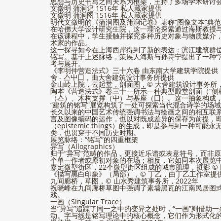
思想与历史书写之间关系为框架，主持了多场学术研讨
文徵明 蒲涧记 1516年 私人藏家提供
文徵明 蒲涧图 1516年 私人藏家提供
明代文徵明的《蒲涧图及蒲涧记卷》堪称“图像文本”典
在哈佛大学设计研究生院，这一理论探索通过海斯教授
在该课程中，学生接触并探究多种历史对象与物质媒介
术家的作品。
这一探寻如今在上海西岸得到了新的表达：滨江建筑群
铭写。基于上述脉络，策展人海斯与孙诗宁提出了一种“
考与展开。
《李明仲营造法式》三十六卷 由东南大学建筑学院提供
舍 - 亼屮囗，由大舍建筑设计事务所提供
金山岭上院，云起堂，剖面图，© 大舍建筑设计事务所，
陶本《营造法式》卷三十一所示一种典型殿堂剖面（“侧
（亼）、木构支撑（屮）与基座（囗）。这一抽象构成
“建筑的铭写”展览构筑了一处可探索当代混合诗学的场
长久以来的中国艺术传统强调书法与绘画之间的相互联
言及图像编码的运作，也以对既成差异的保存为前提，即
（epistemic things）的生成，即是参与到
类，也贯穿于不同历史时期。
展览脉络：“铭写”的四重框架
异写（Allographics）
归于“异写”范畴的作品，更接近乐谱或表意符号，而非
个单一作者或原初对象的在场；相反，它如同本次展览中同时展
嘉定微型街区，22个微型街区组成的城市肌理，摄影 © 
《描写黑白印象》（局部），© 丁乙，由丁⼄⼯作室提供
九间廊桥，草图，© 山水秀建筑事务所，2022年
祝晓峰在九间廊桥草图中强调了素墙黑瓦的江南民居图
戏。
一画（Singular Trace）
当“异写”追踪了同一之中的变异之处时，“一画”则借
动。字与线是铭写理论中的核心概念，它们作为形式化