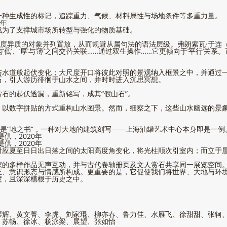
一种生成性的标记，追踪重力、气候、材料属性与场地条件等多重力量。
9年
成为了支撑城市场所转型与强化的物质基础。
质的对象并列置放，从而规避从属句法的语法层级。弗朗索瓦·于连（Franç
‘低’、‘厚’与‘薄’之间交替关联……通过双生操作……它更倾向于‘平行’关系。正如‘天
与水道般起伏变化；大尺度开口将彼此对照的景观纳入框景之中，并通过
石，引人游历徘徊于山水之间，并时时进入沉思冥想。
石的起伏透漏，重新铭写，成其“假山石”。
，以数字拼贴的方式重构山水图景。然而，细察之下，这些山水幽远的景
则是“地之书”，一种对大地的建筑刻写——上海油罐艺术中心本身即是一例
供，2020年
供，2020年
对应夏至日日出日落之间的太阳高度角变化，将光柱顺次引室内；而立于
家的多样作品无声互动，并与古代卷轴册页及文人赏石共享同一展览空间
正、意识形态与情感所构成。更重要的是，它促使我们将世界、大地与环
度，且深深植根于历史之中。
廖辉、黄文菁、李虎、刘家琨、柳亦春、鲁力佳、水雁飞、徐甜甜、张轲、
、苏畅、徐冰、杨泳梁、展望、张如怡