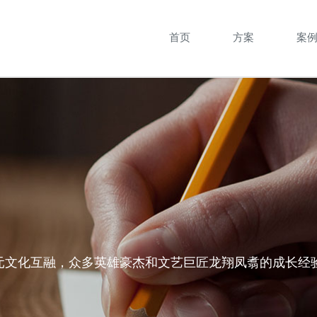
首页
方案
案
元文化互融，众多英雄豪杰和文艺巨匠龙翔凤翥的成长经