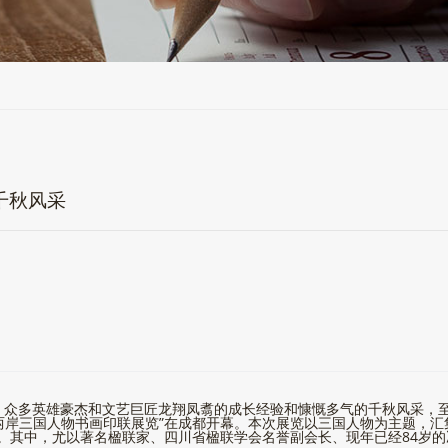
千秋风采
，众多英雄豪杰和文艺巨匠龙翔凤翥的成长经验和慷慨多气的千秋风采，
峡两岸三国人物书画印联展览”在成都开幕。本次展览以三国人物为主题，汇
印屏。其中，尤以著名楹联家、四川省楹联学会名誉副会长、现年已经84岁