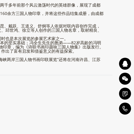
了两千多年前那个风云激荡时代的英雄群像，展现了成都
160余方三国人物印章，并将这些作品结集成册，由成都
代昆、戴跃、王道义、舒炯等人依据对联内容创作完成，
义、邱世鸿、徐立等人创作的三国人物名章，取材精良、
同时也是本次展览的参展艺术家之一。
本的坚实基础；冯全生先生的胞弟——82岁高龄的冯明
人物印章，编为《诗联书画印题咏三国人物集》出版发行。
，作出了富有启发和借鉴意义的有益探索。
海峡两岸三国人物书画印联展览”还将在河南许昌、江苏
4