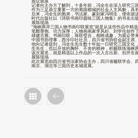
观众观展
记者向主办方了解到，十多年前，冯全生在深入研究三国
作为三足鼎立重要一方的蜀国都城的社会人文风貌，具
后来，冯全生的胞弟，书法家、篆刻家冯明生，便依据这
时代出版社以《诗联书画印题咏三国人物集》的书名出
展陈现场
“海峡两岸三国人物书画印联展览”就是从这些作品中精
笔酣墨饱、功力深厚；人物画画家李风杉、刘学伦创作
雄健古雅。书画印联，珠联璧合，相映成趣，为观众带
中国书协理事，西泠印社社员，四川省书协驻会副主席
他向记者提到，冯全生先生数十年如一日研究三国文化，
生先生，也以开放的胸怀、不舍的精神，积极联络海峡两
该次展览，就是精选以上作品的一次入古出新、别开生
展陈现场
此次展览由四川省书法家协会主办，四川省楹联学会、四
南京、湖北等三国历史名城巡展。