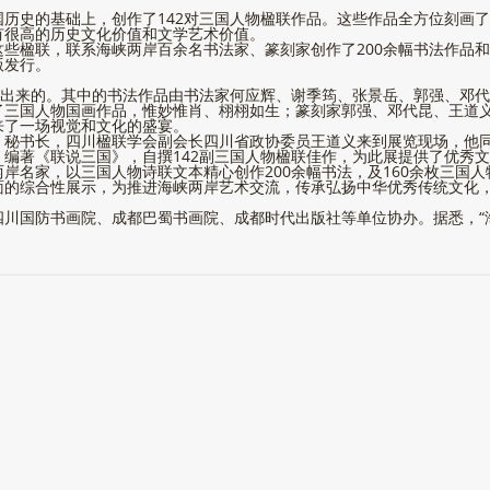
历史的基础上，创作了142对三国人物楹联作品。这些作品全方位刻画
有很高的历史文化价值和文学艺术价值。
些楹联，联系海峡两岸百余名书法家、篆刻家创作了200余幅书法作品和
版发行。
选出来的。其中的书法作品由书法家何应辉、谢季筠、张景岳、郭强、邓
了三国人物国画作品，惟妙惟肖、栩栩如生；篆刻家郭强、邓代昆、王道
来了一场视觉和文化的盛宴。
、秘书长，四川楹联学会副会长四川省政协委员王道义来到展览现场，他
编著《联说三国》，自撰142副三国人物楹联佳作，为此展提供了优秀文
岸名家，以三国人物诗联文本精心创作200余幅书法，及160余枚三国
面的综合性展示，为推进海峡两岸艺术交流，传承弘扬中华优秀传统文化
川国防书画院、成都巴蜀书画院、成都时代出版社等单位协办。据悉，“