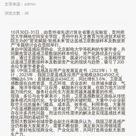
文章来源：admin
浏览次数：
38
10月30日-31日，由贵州省先进计算全省重点实验室，贵州师
范大学网络空间安全学院，贵州中科天文教育与先进技术研究
院主办的“‘星览赋能·智感未来’雷达遥感卫星数据样本及数据资
产”专题研讨会在贵阳举行。
来自中国遥感应用协会、北京邮电大学等机构的专家学者，共
同聚焦雷达遥感卫星数据的样本特征、资产化路径及行业应
用，通过主题报告、案例分享、圆桌讨论等形式，全面梳理雷
达遥感卫星数据样本及数据资产化的现状与趋势，吸引了200
余位专家学者参会。
据《中国卫星遥感及应用产业发展蓝皮书（2023年）》统
计，2023年，我国卫星遥感及应用产业规模达到2450亿元，
增幅达6.5%；直接效益达434亿元，同比增长3.6%。卫星遥
感数据在自然资源、生态环境、农业农村、住房城乡建设、气
象、海洋等领域广泛应用，赋能各行业发展，在助力地方治理
能力现代化、服务社会民生方面发挥越来越重要的作用。
现场，多位与会专家表示，当前，卫星遥感数据正面临从传统
服务模式向现代化、专业化转型的关键时期。大量中小企业获
取空天信息服务门槛高、成本高、效率低、利用率低，大量用
户在遥感数据的获取、技术处理、产品加工和信息分析等方面
存在许多共性问题，而这些共性需求的解决是实现遥感技术规
模化应用的基础环节。
贵阳大数据科创城管委会副主任蒋隆庆认为，我国卫星遥感产
业仍有极大发展潜力，需要不断创新、满足新兴应用领域需
求，更好地实现商业化、产业化应用，共同打造商业航天新质
生产力。