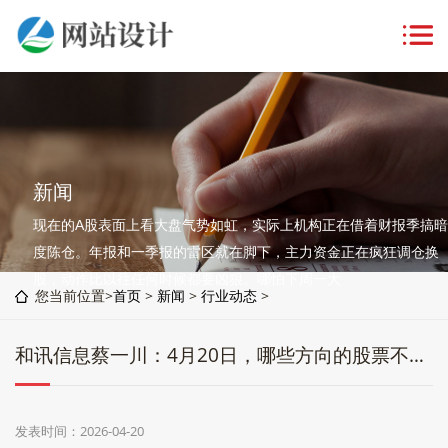
新闻
现在的A股表面上看大盘气势如虹，实际上机构正在借着财报季搞暗
度陈仓。年报和一季报的雷区就在脚下，主力资金正在疯狂调仓换
股，动作比以往任何时候都要凶狠。哪怕下周一大
您当前位置>
首页
>
新闻
>
行业动态
>
和讯信息蔡一川：4月20日，哪些方向的股票不要做？
发表时间：2026-04-20