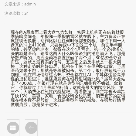
文章来源：admin
浏览次数：
24
现在的A股表面上看大盘气势如虹，实际上机构正在借着财报
季搞暗度陈仓。年报和一季报的雷区就在脚下，主力资金正在
疯狂调仓换股，动作比以往任何时候都要凶狠。哪怕下周一大
盘真的冲上4100点，只要你踩中下面这三个坑，前面半年赚
的钱，甚至你的老本，都得在这个4月亏光。第一个必须斩立
决的就是医药。别看这两天什么医保谈判的消息满天飞，那是
给散户听的。周五医药板块直接砸了两个点，30亿资金夺路
而逃，这就是最真实的信号。五连阳之后反手就是一根大阴
棒，这种走势叫利好出尽。机构在干嘛？在借利好出货。下周
医药如果不跑，那就是等着被闷杀。第二个，银行股短线千万
别碰。现在市场情绪这么热，资金都在往AI、半导体这些高弹
性的成长股里冲，谁还愿意蹲在银行里喝西北风？虽然大盘站
上了4000点，但银行现在就是典型的只赚指数不赚钱。拿着
它，你就错过了4月最猛的行情，这就是最大的踏空风险。第
三个，大消费还在死扛的醒醒吧。看看数据，商贸零售今年跌
了快15%，美容、家电、食品饮料全线趴窝。消费复苏的逻辑
现在根本撑不起股价，这就是典型的弱势板块。在强势行情里
做弱势股，那是脑子进水。